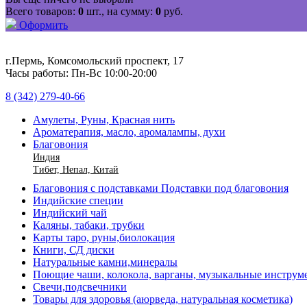
Всего товаров:
0
шт., на сумму:
0
руб.
Оформить
г.Пермь, Комсомольский проспект, 17
Часы работы: Пн-Вс 10:00-20:00
8 (342) 279-40-66
Амулеты, Руны, Красная нить
Ароматерапия, масло, аромалампы, духи
Благовония
Индия
Тибет, Непал, Китай
Благовония с подставками Подставки под благовония
Индийские специи
Индийский чай
Каляны, табаки, трубки
Карты таро, руны,биолокация
Книги, СД диски
Натуральные камни,минералы
Поющие чаши, колокола, варганы, музыкальные инструм
Свечи,подсвечники
Товары для здоровья (аюрведа, натуральная косметика)