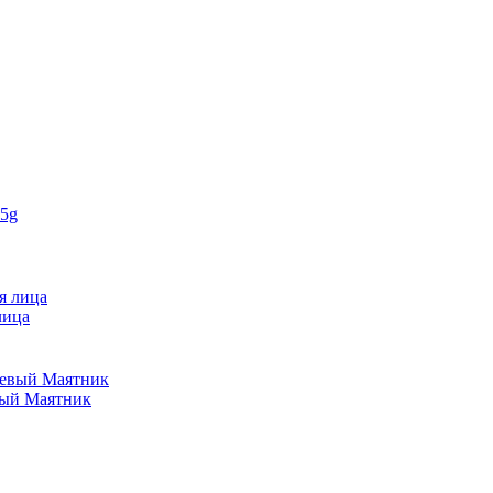
лица
вый Маятник