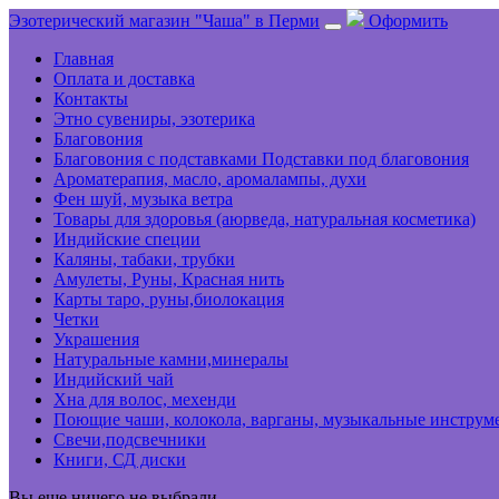
Эзотерический магазин "Чаша" в Перми
Оформить
Главная
Оплата и доставка
Контакты
Этно сувениры, эзотерика
Благовония
Благовония с подставками Подставки под благовония
Ароматерапия, масло, аромалампы, духи
Фен шуй, музыка ветра
Товары для здоровья (аюрведа, натуральная косметика)
Индийские специи
Каляны, табаки, трубки
Амулеты, Руны, Красная нить
Карты таро, руны,биолокация
Четки
Украшения
Натуральные камни,минералы
Индийский чай
Хна для волос, мехенди
Поющие чаши, колокола, варганы, музыкальные инструм
Свечи,подсвечники
Книги, СД диски
Вы еще ничего не выбрали