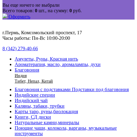
Вы еще ничего не выбрали
Всего товаров:
0
шт., на сумму:
0
руб.
Оформить
г.Пермь, Комсомольский проспект, 17
Часы работы: Пн-Вс 10:00-20:00
8 (342) 279-40-66
Амулеты, Руны, Красная нить
Ароматерапия, масло, аромалампы, духи
Благовония
Индия
Тибет, Непал, Китай
Благовония с подставками Подставки под благовония
Индийские специи
Индийский чай
Каляны, табаки, трубки
Карты таро, руны,биолокация
Книги, СД диски
Натуральные камни,минералы
Поющие чаши, колокола, варганы, музыкальные
инструменты