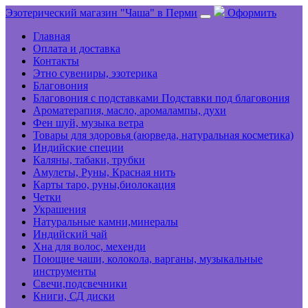
Эзотерический магазин "Чаша" в Перми
Оформить
Главная
Оплата и доставка
Контакты
Этно сувениры, эзотерика
Благовония
Благовония с подставками Подставки под благовония
Ароматерапия, масло, аромалампы, духи
Фен шуй, музыка ветра
Товары для здоровья (аюрведа, натуральная косметика)
Индийские специи
Каляны, табаки, трубки
Амулеты, Руны, Красная нить
Карты таро, руны,биолокация
Четки
Украшения
Натуральные камни,минералы
Индийский чай
Хна для волос, мехенди
Поющие чаши, колокола, варганы, музыкальные
инструменты
Свечи,подсвечники
Книги, СД диски