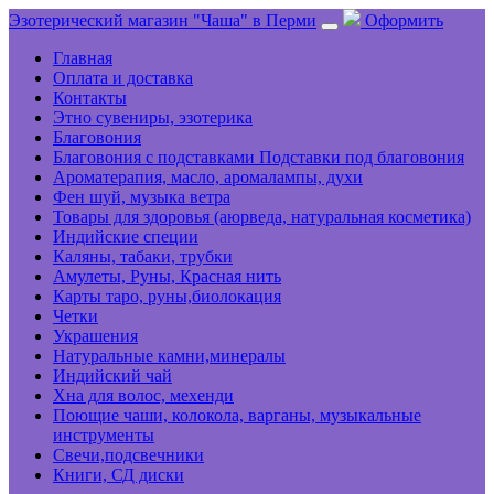
Эзотерический магазин "Чаша" в Перми
Оформить
Главная
Оплата и доставка
Контакты
Этно сувениры, эзотерика
Благовония
Благовония с подставками Подставки под благовония
Ароматерапия, масло, аромалампы, духи
Фен шуй, музыка ветра
Товары для здоровья (аюрведа, натуральная косметика)
Индийские специи
Каляны, табаки, трубки
Амулеты, Руны, Красная нить
Карты таро, руны,биолокация
Четки
Украшения
Натуральные камни,минералы
Индийский чай
Хна для волос, мехенди
Поющие чаши, колокола, варганы, музыкальные
инструменты
Свечи,подсвечники
Книги, СД диски