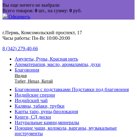
Вы еще ничего не выбрали
Всего товаров:
0
шт., на сумму:
0
руб.
Оформить
г.Пермь, Комсомольский проспект, 17
Часы работы: Пн-Вс 10:00-20:00
8 (342) 279-40-66
Амулеты, Руны, Красная нить
Ароматерапия, масло, аромалампы, духи
Благовония
Индия
Тибет, Непал, Китай
Благовония с подставками Подставки под благовония
Индийские специи
Индийский чай
Каляны, табаки, трубки
Карты таро, руны,биолокация
Книги, СД диски
Натуральные камни,минералы
Поющие чаши, колокола, варганы, музыкальные
инструменты