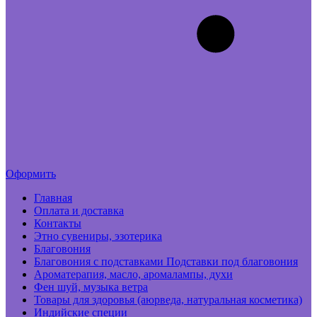
Оформить
Главная
Оплата и доставка
Контакты
Этно сувениры, эзотерика
Благовония
Благовония с подставками Подставки под благовония
Ароматерапия, масло, аромалампы, духи
Фен шуй, музыка ветра
Товары для здоровья (аюрведа, натуральная косметика)
Индийские специи