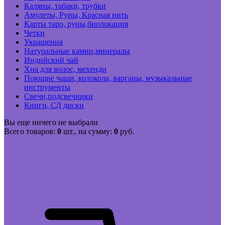
Каляны, табаки, трубки
Амулеты, Руны, Красная нить
Карты таро, руны,биолокация
Четки
Украшения
Натуральные камни,минералы
Индийский чай
Хна для волос, мехенди
Поющие чаши, колокола, варганы, музыкальные
инструменты
Свечи,подсвечники
Книги, СД диски
Вы еще ничего не выбрали
Всего товаров:
0
шт., на сумму:
0
руб.