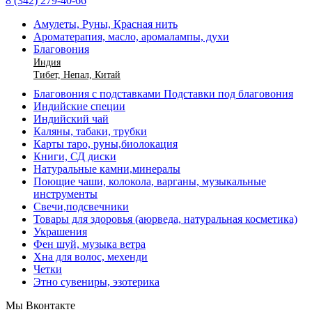
8 (342) 279-40-66
Амулеты, Руны, Красная нить
Ароматерапия, масло, аромалампы, духи
Благовония
Индия
Тибет, Непал, Китай
Благовония с подставками Подставки под благовония
Индийские специи
Индийский чай
Каляны, табаки, трубки
Карты таро, руны,биолокация
Книги, СД диски
Натуральные камни,минералы
Поющие чаши, колокола, варганы, музыкальные
инструменты
Свечи,подсвечники
Товары для здоровья (аюрведа, натуральная косметика)
Украшения
Фен шуй, музыка ветра
Хна для волос, мехенди
Четки
Этно сувениры, эзотерика
Мы Вконтакте