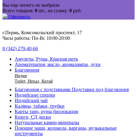
Вы еще ничего не выбрали
Всего товаров:
0
шт., на сумму:
0
руб.
Оформить
г.Пермь, Комсомольский проспект, 17
Часы работы: Пн-Вс 10:00-20:00
8 (342) 279-40-66
Амулеты, Руны, Красная нить
Ароматерапия, масло, аромалампы, духи
Благовония
Индия
Тибет, Непал, Китай
Благовония с подставками Подставки под благовония
Индийские специи
Индийский чай
Каляны, табаки, трубки
Карты таро, руны,биолокация
Книги, СД диски
Натуральные камни,минералы
Поющие чаши, колокола, варганы, музыкальные
инструменты