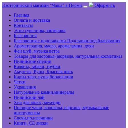
Эзотерический магазин "Чаша" в Перми
Оформить
Главная
Оплата и доставка
Контакты
Этно сувениры, эзотерика
Благовония
Благовония с подставками Подставки под благовония
Ароматерапия, масло, аромалампы, духи
Фен шуй, музыка ветра
Товары для здоровья (аюрведа, натуральная косметика)
Индийские специи
Каляны, табаки, трубки
Амулеты, Руны, Красная нить
Карты таро, руны,биолокация
Четки
Украшения
Натуральные камни,минералы
Индийский чай
Хна для волос, мехенди
Поющие чаши, колокола, варганы, музыкальные
инструменты
Свечи,подсвечники
Книги, СД диски