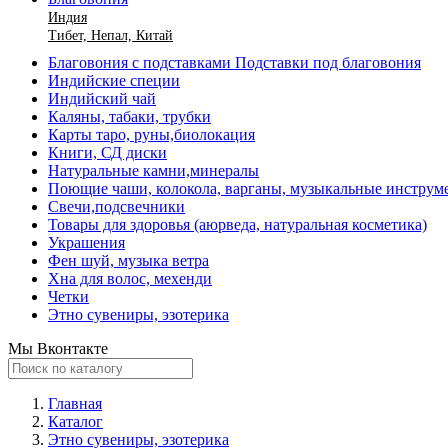
Индия
Тибет, Непал, Китай
Благовония с подставками Подставки под благовония
Индийские специи
Индийский чай
Каляны, табаки, трубки
Карты таро, руны,биолокация
Книги, СД диски
Натуральные камни,минералы
Поющие чаши, колокола, варганы, музыкальные инструм
Свечи,подсвечники
Товары для здоровья (аюрведа, натуральная косметика)
Украшения
Фен шуй, музыка ветра
Хна для волос, мехенди
Четки
Этно сувениры, эзотерика
Мы Вконтакте
Главная
Каталог
Этно сувениры, эзотерика