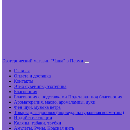
Эзотерический магазин "Чаша" в Перми
Главная
Оплата и доставка
Контакты
Этно сувениры, эзотерика
Благовония
Благовония с подставками Подставки под благовония
Ароматерапия, масло, аромалампы, духи
Фен шуй, музыка ветра
Товары для здоровья (аюрведа, натуральная косметика)
Индийские специи
Каляны, табаки, трубки
Амулеты, Руны, Красная нить