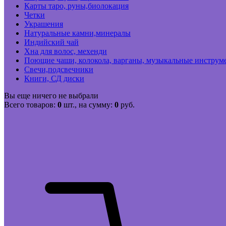
Карты таро, руны,биолокация
Четки
Украшения
Натуральные камни,минералы
Индийский чай
Хна для волос, мехенди
Поющие чаши, колокола, варганы, музыкальные инструм
Свечи,подсвечники
Книги, СД диски
Вы еще ничего не выбрали
Всего товаров:
0
шт., на сумму:
0
руб.