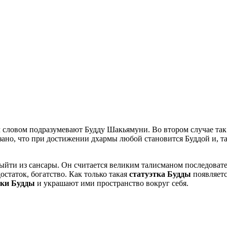
им словом подразумевают Будду Шакьямуни. Во втором случае та
азано, что при достижении дхармы любой становится Буддой и, 
ыйти из сансары. Он считается великим талисманом последовате
остаток, богатство. Как только такая
статуэтка Будды
появляется
рки Будды
и украшают ими пространство вокруг себя.