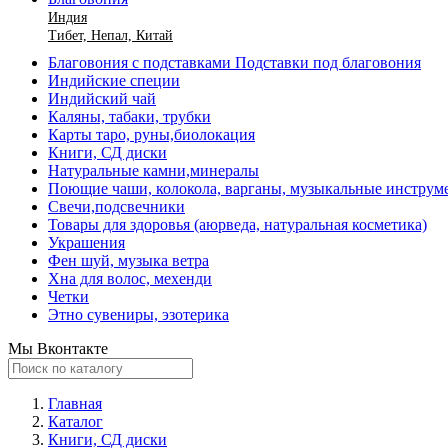
Индия
Тибет, Непал, Китай
Благовония с подставками Подставки под благовония
Индийские специи
Индийский чай
Каляны, табаки, трубки
Карты таро, руны,биолокация
Книги, СД диски
Натуральные камни,минералы
Поющие чаши, колокола, варганы, музыкальные инструм
Свечи,подсвечники
Товары для здоровья (аюрведа, натуральная косметика)
Украшения
Фен шуй, музыка ветра
Хна для волос, мехенди
Четки
Этно сувениры, эзотерика
Мы Вконтакте
Главная
Каталог
Книги, СД диски