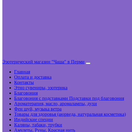
Эзотерический магазин "Чаша" в Перми
Главная
Оплата и доставка
Контакты
Этно сувениры, эзотерика
Благовония
Благовония с подставками Подставки под благовония
Ароматерапия, масло, аромалампы, духи
Фен шуй, музыка ветра
Товары для здоровья (аюрведа, натуральная косметика)
Индийские специи
Каляны, табаки, трубки
Амулеты, Руны, Красная нить