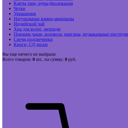
Карты таро, руны,биолокация
Четки
Украшения
Натуральные камни,минералы
Индийский чай
Хна для волос, мехенди
Поющие чаши, колокола, варганы, музыкальные инструм
Свечи,подсвечники
Книги, СД диски
Вы еще ничего не выбрали
Всего товаров:
0
шт., на сумму:
0
руб.