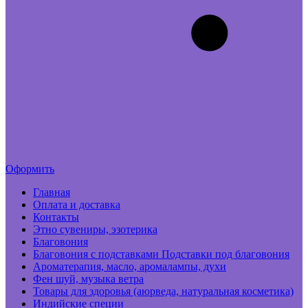
Оформить
Главная
Оплата и доставка
Контакты
Этно сувениры, эзотерика
Благовония
Благовония с подставками Подставки под благовония
Ароматерапия, масло, аромалампы, духи
Фен шуй, музыка ветра
Товары для здоровья (аюрведа, натуральная косметика)
Индийские специи