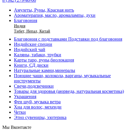
8 (342) 279-40-66
Амулеты, Руны, Красная нить
Ароматерапия, масло, аромалампы, духи
Благовония
Индия
Тибет, Непал, Китай
Благовония с подставками Подставки под благовония
Индийские специи
Индийский чай
Каляны, табаки, трубки
Карты таро, руны,биолокация
Книги, СД диски
Натуральные камни,минералы
Поющие чаши, колокола, варганы, музыкальные
инструменты
Свечи,подсвечники
Товары для здоровья (аюрведа, натуральная косметика)
Украшения
Фен шуй, музыка ветра
Хна для волос, мехенди
Четки
Этно сувениры, эзотерика
Мы Вконтакте