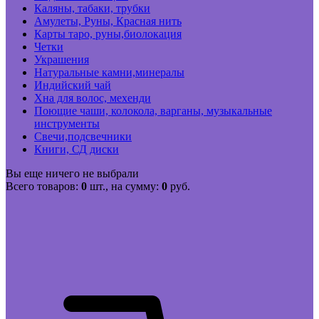
Каляны, табаки, трубки
Амулеты, Руны, Красная нить
Карты таро, руны,биолокация
Четки
Украшения
Натуральные камни,минералы
Индийский чай
Хна для волос, мехенди
Поющие чаши, колокола, варганы, музыкальные
инструменты
Свечи,подсвечники
Книги, СД диски
Вы еще ничего не выбрали
Всего товаров:
0
шт., на сумму:
0
руб.