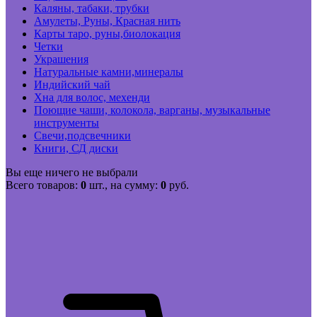
Каляны, табаки, трубки
Амулеты, Руны, Красная нить
Карты таро, руны,биолокация
Четки
Украшения
Натуральные камни,минералы
Индийский чай
Хна для волос, мехенди
Поющие чаши, колокола, варганы, музыкальные
инструменты
Свечи,подсвечники
Книги, СД диски
Вы еще ничего не выбрали
Всего товаров:
0
шт., на сумму:
0
руб.