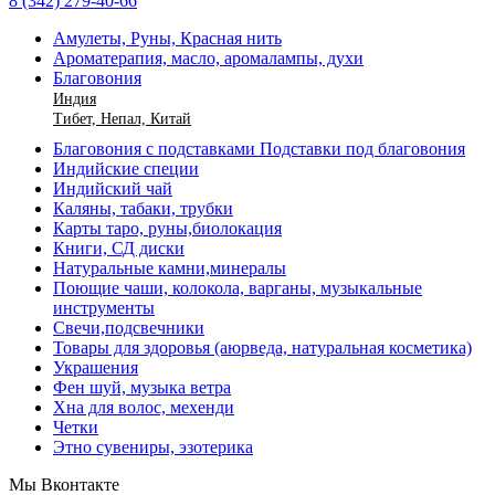
8 (342) 279-40-66
Амулеты, Руны, Красная нить
Ароматерапия, масло, аромалампы, духи
Благовония
Индия
Тибет, Непал, Китай
Благовония с подставками Подставки под благовония
Индийские специи
Индийский чай
Каляны, табаки, трубки
Карты таро, руны,биолокация
Книги, СД диски
Натуральные камни,минералы
Поющие чаши, колокола, варганы, музыкальные
инструменты
Свечи,подсвечники
Товары для здоровья (аюрведа, натуральная косметика)
Украшения
Фен шуй, музыка ветра
Хна для волос, мехенди
Четки
Этно сувениры, эзотерика
Мы Вконтакте