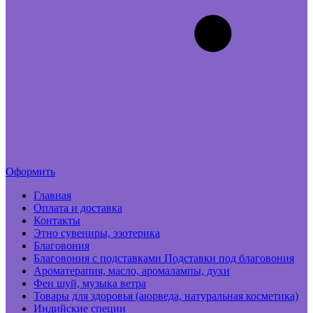
Оформить
Главная
Оплата и доставка
Контакты
Этно сувениры, эзотерика
Благовония
Благовония с подставками Подставки под благовония
Ароматерапия, масло, аромалампы, духи
Фен шуй, музыка ветра
Товары для здоровья (аюрведа, натуральная косметика)
Индийские специи