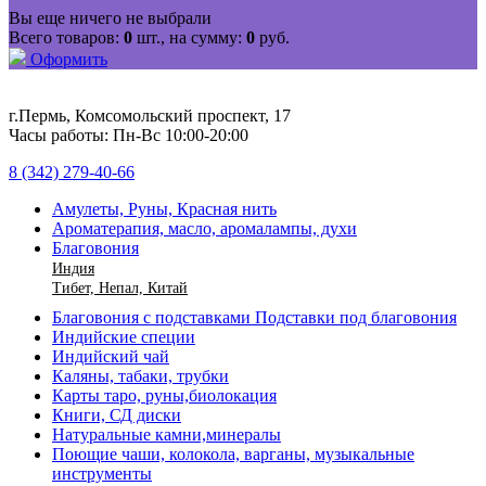
Вы еще ничего не выбрали
Всего товаров:
0
шт., на сумму:
0
руб.
Оформить
г.Пермь, Комсомольский проспект, 17
Часы работы: Пн-Вс 10:00-20:00
8 (342) 279-40-66
Амулеты, Руны, Красная нить
Ароматерапия, масло, аромалампы, духи
Благовония
Индия
Тибет, Непал, Китай
Благовония с подставками Подставки под благовония
Индийские специи
Индийский чай
Каляны, табаки, трубки
Карты таро, руны,биолокация
Книги, СД диски
Натуральные камни,минералы
Поющие чаши, колокола, варганы, музыкальные
инструменты