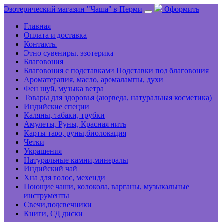
Эзотерический магазин "Чаша" в Перми
Оформить
Главная
Оплата и доставка
Контакты
Этно сувениры, эзотерика
Благовония
Благовония с подставками Подставки под благовония
Ароматерапия, масло, аромалампы, духи
Фен шуй, музыка ветра
Товары для здоровья (аюрведа, натуральная косметика)
Индийские специи
Каляны, табаки, трубки
Амулеты, Руны, Красная нить
Карты таро, руны,биолокация
Четки
Украшения
Натуральные камни,минералы
Индийский чай
Хна для волос, мехенди
Поющие чаши, колокола, варганы, музыкальные
инструменты
Свечи,подсвечники
Книги, СД диски