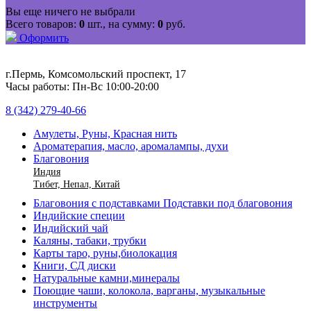
Вы еще ничего не выбрали
Всего товаров:
0
шт., на сумму:
0
руб.
Оформить
г.Пермь, Комсомольский проспект, 17
Часы работы: Пн-Вс 10:00-20:00
8 (342) 279-40-66
Амулеты, Руны, Красная нить
Ароматерапия, масло, аромалампы, духи
Благовония
Индия
Тибет, Непал, Китай
Благовония с подставками Подставки под благовония
Индийские специи
Индийский чай
Каляны, табаки, трубки
Карты таро, руны,биолокация
Книги, СД диски
Натуральные камни,минералы
Поющие чаши, колокола, варганы, музыкальные
инструменты