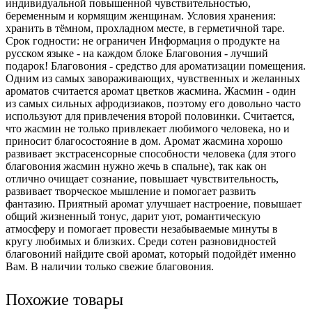
индивидуальной повышенной чувствительностью,
беременным и кормящим женщинам. Условия хранения:
хранить в тёмном, прохладном месте, в герметичной таре.
Срок годности: не ограничен Информация о продукте на
русском языке - на каждом блоке Благовония - лучший
подарок! Благовония - средство для ароматизации помещения.
Одним из самых завораживающих, чувственных и желанных
ароматов считается аромат цветков жасмина. Жасмин - один
из самых сильных афродизиаков, поэтому его довольно часто
используют для привлечения второй половинки. Считается,
что жасмин не только привлекает любимого человека, но и
приносит благосостояние в дом. Аромат жасмина хорошо
развивает экстрасенсорные способности человека (для этого
благовония жасмин нужно жечь в спальне), так как он
отлично очищает сознание, повышает чувствительность,
развивает творческое мышление и помогает развить
фантазию. Приятный аромат улучшает настроение, повышает
общий жизненный тонус, дарит уют, романтическую
атмосферу и помогает провести незабываемые минуты в
кругу любимых и близких. Среди сотен разновидностей
благовоний найдите свой аромат, который подойдёт именно
Вам. В наличии только свежие благовония.
Похожие товары