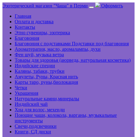
Эзотерический магазин "Чаша" в Перми
Оформить
Главная
Оплата и доставка
Контакты
Этно сувениры, эзотерика
Благовония
Благовония с подставками Подставки под благовония
Ароматерапия, масло, аромалампы, духи
Фен шуй, музыка ветра
Товары для здоровья (аюрведа, натуральная косметика)
Индийские специи
Каляны, табаки, трубки
Амулеты, Руны, Красная нить
Карты таро, руны,биолокация
Четки
Украшения
Натуральные камни,минералы
Индийский чай
Хна для волос, мехенди
Поющие чаши, колокола, варганы, музыкальные
инструменты
Свечи,подсвечники
Книги, СД диски