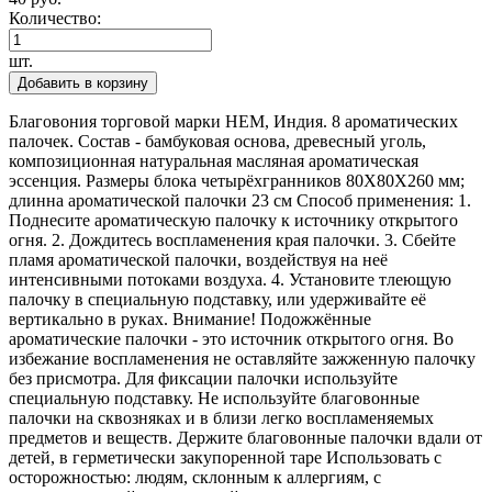
Количество:
шт.
Добавить в корзину
Благовония торговой марки HEM, Индия. 8 ароматических
палочек. Состав - бамбуковая основа, древесный уголь,
композиционная натуральная масляная ароматическая
эссенция. Размеры блока четырёхгранников 80Х80Х260 мм;
длинна ароматической палочки 23 см Способ применения: 1.
Поднесите ароматическую палочку к источнику открытого
огня. 2. Дождитесь воспламенения края палочки. 3. Сбейте
пламя ароматической палочки, воздействуя на неё
интенсивными потоками воздуха. 4. Установите тлеющую
палочку в специальную подставку, или удерживайте её
вертикально в руках. Внимание! Подожжённые
ароматические палочки - это источник открытого огня. Во
избежание воспламенения не оставляйте зажженную палочку
без присмотра. Для фиксации палочки используйте
специальную подставку. Не используйте благовонные
палочки на сквозняках и в близи легко воспламеняемых
предметов и веществ. Держите благовонные палочки вдали от
детей, в герметически закупоренной таре Использовать с
осторожностью: людям, склонным к аллергиям, с