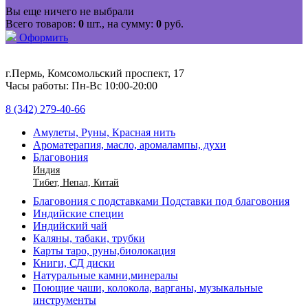
Вы еще ничего не выбрали
Всего товаров:
0
шт., на сумму:
0
руб.
Оформить
г.Пермь, Комсомольский проспект, 17
Часы работы: Пн-Вс 10:00-20:00
8 (342) 279-40-66
Амулеты, Руны, Красная нить
Ароматерапия, масло, аромалампы, духи
Благовония
Индия
Тибет, Непал, Китай
Благовония с подставками Подставки под благовония
Индийские специи
Индийский чай
Каляны, табаки, трубки
Карты таро, руны,биолокация
Книги, СД диски
Натуральные камни,минералы
Поющие чаши, колокола, варганы, музыкальные
инструменты