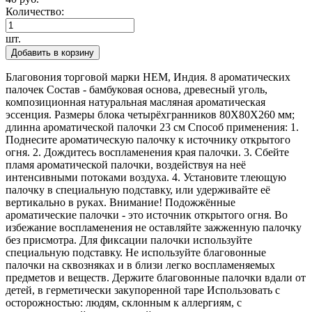
Количество:
шт.
Добавить в корзину
Благовония торговой марки HEM, Индия. 8 ароматических
палочек Состав - бамбуковая основа, древесный уголь,
композиционная натуральная масляная ароматическая
эссенция. Размеры блока четырёхгранников 80Х80Х260 мм;
длинна ароматической палочки 23 см Способ применения: 1.
Поднесите ароматическую палочку к источнику открытого
огня. 2. Дождитесь воспламенения края палочки. 3. Сбейте
пламя ароматической палочки, воздействуя на неё
интенсивными потоками воздуха. 4. Установите тлеющую
палочку в специальную подставку, или удерживайте её
вертикально в руках. Внимание! Подожжённые
ароматические палочки - это источник открытого огня. Во
избежание воспламенения не оставляйте зажженную палочку
без присмотра. Для фиксации палочки используйте
специальную подставку. Не используйте благовонные
палочки на сквозняках и в близи легко воспламеняемых
предметов и веществ. Держите благовонные палочки вдали от
детей, в герметически закупоренной таре Использовать с
осторожностью: людям, склонным к аллергиям, с