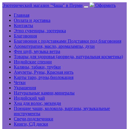
Эзотерический магазин "Чаша" в Перми
Оформить
Главная
Оплата и доставка
Контакты
Этно сувениры, эзотерика
Благовония
Благовония с подставками Подставки под благовония
Ароматерапия, масло, аромалампы, духи
Фен шуй, музыка ветра
Товары для здоровья (аюрведа, натуральная косметика)
Индийские специи
Каляны, табаки, трубки
Амулеты, Руны, Красная нить
Карты таро, руны,биолокация
Четки
Украшения
Натуральные камни,минералы
Индийский чай
Хна для волос, мехенди
Поющие чаши, колокола, варганы, музыкальные
инструменты
Свечи,подсвечники
Книги, СД диски