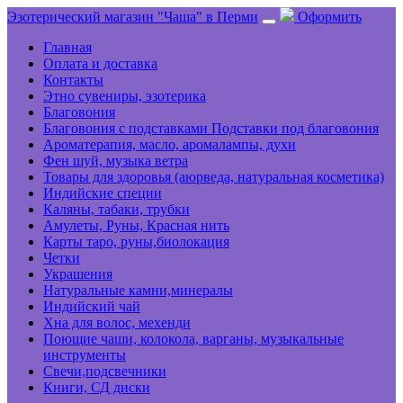
Эзотерический магазин "Чаша" в Перми
Оформить
Главная
Оплата и доставка
Контакты
Этно сувениры, эзотерика
Благовония
Благовония с подставками Подставки под благовония
Ароматерапия, масло, аромалампы, духи
Фен шуй, музыка ветра
Товары для здоровья (аюрведа, натуральная косметика)
Индийские специи
Каляны, табаки, трубки
Амулеты, Руны, Красная нить
Карты таро, руны,биолокация
Четки
Украшения
Натуральные камни,минералы
Индийский чай
Хна для волос, мехенди
Поющие чаши, колокола, варганы, музыкальные
инструменты
Свечи,подсвечники
Книги, СД диски