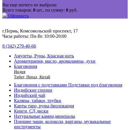
Вы еще ничего не выбрали
Всего товаров:
0
шт., на сумму:
0
руб.
Оформить
г.Пермь, Комсомольский проспект, 17
Часы работы: Пн-Вс 10:00-20:00
8 (342) 279-40-66
Амулеты, Руны, Красная нить
Ароматерапия, масло, аромалампы, духи
Благовония
Индия
Тибет, Непал, Китай
Благовония с подставками Подставки под благовония
Индийские специи
Индийский чай
Каляны, табаки, трубки
Карты таро, руны,биолокация
Книги, СД диски
Натуральные камни,минералы
Поющие чаши, колокола, варганы, музыкальные
инструменты