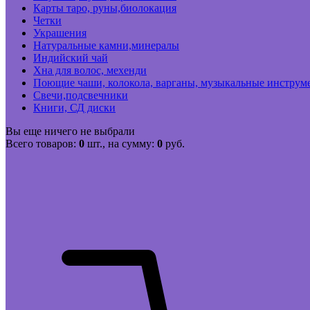
Карты таро, руны,биолокация
Четки
Украшения
Натуральные камни,минералы
Индийский чай
Хна для волос, мехенди
Поющие чаши, колокола, варганы, музыкальные инструм
Свечи,подсвечники
Книги, СД диски
Вы еще ничего не выбрали
Всего товаров:
0
шт., на сумму:
0
руб.