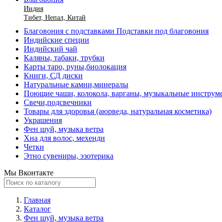
Индия
Тибет, Непал, Китай
Благовония с подставками Подставки под благовония
Индийские специи
Индийский чай
Каляны, табаки, трубки
Карты таро, руны,биолокация
Книги, СД диски
Натуральные камни,минералы
Поющие чаши, колокола, варганы, музыкальные инструм
Свечи,подсвечники
Товары для здоровья (аюрведа, натуральная косметика)
Украшения
Фен шуй, музыка ветра
Хна для волос, мехенди
Четки
Этно сувениры, эзотерика
Мы Вконтакте
Главная
Каталог
Фен шуй, музыка ветра