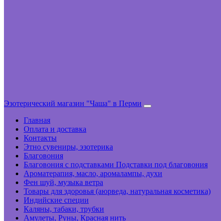
Эзотерический магазин "Чаша" в Перми
Главная
Оплата и доставка
Контакты
Этно сувениры, эзотерика
Благовония
Благовония с подставками Подставки под благовония
Ароматерапия, масло, аромалампы, духи
Фен шуй, музыка ветра
Товары для здоровья (аюрведа, натуральная косметика)
Индийские специи
Каляны, табаки, трубки
Амулеты, Руны, Красная нить