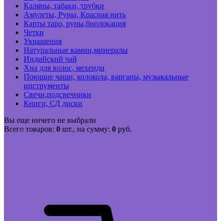
Каляны, табаки, трубки
Амулеты, Руны, Красная нить
Карты таро, руны,биолокация
Четки
Украшения
Натуральные камни,минералы
Индийский чай
Хна для волос, мехенди
Поющие чаши, колокола, варганы, музыкальные
инструменты
Свечи,подсвечники
Книги, СД диски
Вы еще ничего не выбрали
Всего товаров:
0
шт., на сумму:
0
руб.