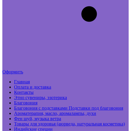
Оформить
Главная
Оплата и доставка
Контакты
Этно сувениры, эзотерика
Благовония
Благовония с подставками Подставки под благовония
Ароматерапия, масло, аромалампы, духи
Фен шуй, музыка ветра
Товары для здоровья (аюрведа, натуральная косметика)
Индийские специи