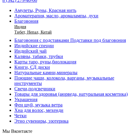
8 (342) 279-40-66
Амулеты, Руны, Красная нить
Ароматерапия, масло, аромалампы, духи
Благовония
Индия
Тибет, Непал, Китай
Благовония с подставками Подставки под благовония
Индийские специи
Индийский чай
Каляны, табаки, трубки
Карты таро, руны,биолокация
Книги, СД диски
Натуральные камни,минералы
Поющие чаши, колокола, варганы, музыкальные
инструменты
Свечи,подсвечники
Товары для здоровья (аюрведа, натуральная косметика)
Украшения
Фен шуй, музыка ветра
Хна для волос, мехенди
Четки
Этно сувениры, эзотерика
Мы Вконтакте