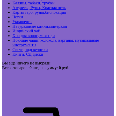
Каляны, табаки, трубки
Амулеты, Руны, Красная нить
Карты таро, руны,биолокация
Четки
Украшения
Натуральные камни,минералы
Индийский чай
Хна для волос, мехенди
Поющие чаши, колокола, варганы, музыкальные
инструменты
Свечи,подсвечники
Книги, СД диски
Вы еще ничего не выбрали
Всего товаров:
0
шт., на сумму:
0
руб.