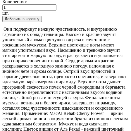
Количество:
шт.
Добавить в корзину
Они подчеркнут нежную чувственность, и внутреннюю
гармонию их обладательницы. Высоко и красиво звучит
упоительный аромат цветущего дерева в сочетании с
роскошным мускусом. Верхние цветочные ноты имеют
мягкий упоительный вкус. Насыщенно и тревожно звучит
этот аромат в жаркую погоду, и распускается и усиливается
при соприкосновении с водой. Сердце аромата красиво
раскрывается в холодную зимнюю погоду, напоминая о
знойном лете и ярком солнце. Острый вкус пряностей и
горькие древесные ноты, прекрасно сочетаются, и завершают
идеальную парфюмерную пирамиду. Верхние ноты дышат
прозрачной свежестью почек черной смородины и бергамота,
естественно переплетаются с настойчивым вкусом водяной
лилии, чайной розы и цветущей сакуры. Финальные ноты
мускуса, ветинара и белого ириса, завершают пирамиду,
оставляя след чувственности изысканности и сокровенного
желания. Применение: МасAl Rehab Cherry Flower — яркий
легкий аромат вишни в окружении букета из пионов с легким
едва заметным бергамотом. Мускус и кедр смягчают
кислинку. Цветок вишни от Аль Рехаб - нежный цветочный