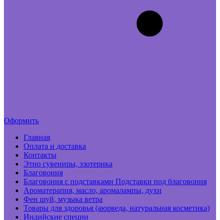
Оформить
Главная
Оплата и доставка
Контакты
Этно сувениры, эзотерика
Благовония
Благовония с подставками Подставки под благовония
Ароматерапия, масло, аромалампы, духи
Фен шуй, музыка ветра
Товары для здоровья (аюрведа, натуральная косметика)
Индийские специи