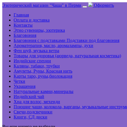
Эзотерический магазин "Чаша" в Перми
Оформить
Главная
Оплата и доставка
Контакты
Этно сувениры, эзотерика
Благовония
Благовония с подставками Подставки под благовония
Ароматерапия, масло, аромалампы, духи
Фен шуй, музыка ветра
Товары для здоровья (аюрведа, натуральная косметика)
Индийские специи
Каляны, табаки, трубки
Амулеты, Руны, Красная нить
Карты таро, руны,биолокация
Четки
Украшения
Натуральные камни,минералы
Индийский чай
Хна для волос, мехенди
Поющие чаши, колокола, варганы, музыкальные инструм
Свечи,подсвечники
Книги, СД диски
Вы еще ничего не выбрали