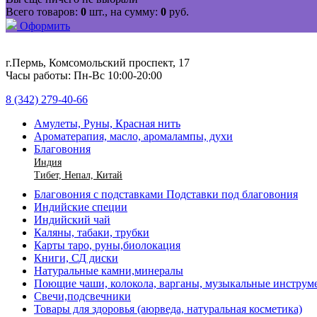
Всего товаров:
0
шт., на сумму:
0
руб.
Оформить
г.Пермь, Комсомольский проспект, 17
Часы работы: Пн-Вс 10:00-20:00
8 (342) 279-40-66
Амулеты, Руны, Красная нить
Ароматерапия, масло, аромалампы, духи
Благовония
Индия
Тибет, Непал, Китай
Благовония с подставками Подставки под благовония
Индийские специи
Индийский чай
Каляны, табаки, трубки
Карты таро, руны,биолокация
Книги, СД диски
Натуральные камни,минералы
Поющие чаши, колокола, варганы, музыкальные инструм
Свечи,подсвечники
Товары для здоровья (аюрведа, натуральная косметика)