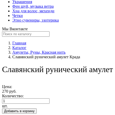
Украшения
Фен шуй, музыка ветра
Хна для волос, мехенди
Четки
Этно сувениры, эзотерика
Мы Вконтакте
Главная
Каталог
Амулеты, Руны, Красная нить
Славянский рунический амулет Крада
Славянский рунический амулет
Цена:
270 руб.
Количество:
шт.
Добавить в корзину