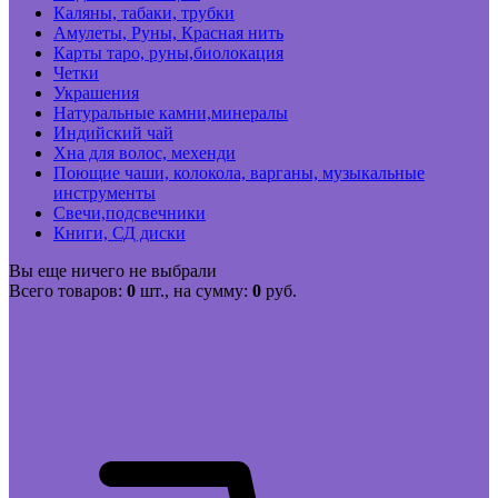
Каляны, табаки, трубки
Амулеты, Руны, Красная нить
Карты таро, руны,биолокация
Четки
Украшения
Натуральные камни,минералы
Индийский чай
Хна для волос, мехенди
Поющие чаши, колокола, варганы, музыкальные
инструменты
Свечи,подсвечники
Книги, СД диски
Вы еще ничего не выбрали
Всего товаров:
0
шт., на сумму:
0
руб.