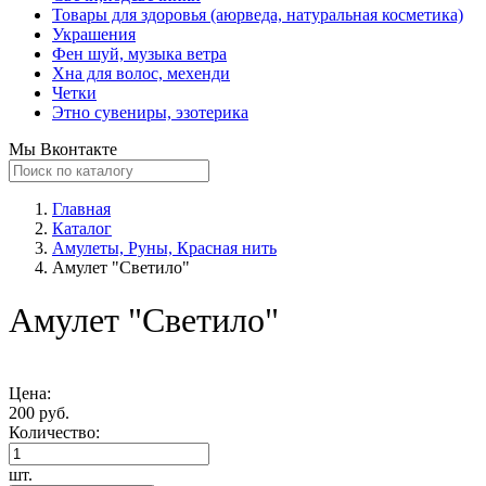
Товары для здоровья (аюрведа, натуральная косметика)
Украшения
Фен шуй, музыка ветра
Хна для волос, мехенди
Четки
Этно сувениры, эзотерика
Мы Вконтакте
Главная
Каталог
Амулеты, Руны, Красная нить
Амулет "Светило"
Амулет "Светило"
Цена:
200 руб.
Количество:
шт.